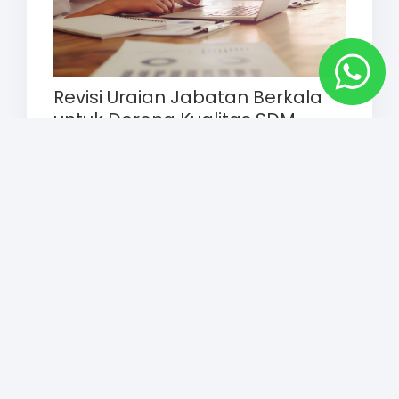
Revisi Uraian Jabatan Berkala
untuk Dorong Kualitas SDM
Berkelanjutan