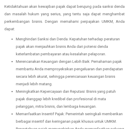
Ketidaktahuan akan kewajiban pajak dapat berujung pada sanksi denda
dan masalah hukum yang serius, yang tentu saja dapat menghambat
perkembangan bisnis. Dengan memahami perpajakan UMKM, Anda
dapat:
Menghindari Sanksi dan Denda: Kepatuhan terhadap peraturan
pajak akan menjauhkan bisnis Anda dari potensi denda
keterlambatan pembayaran atau kesalahan pelaporan.
Merencanakan Keuangan dengan Lebih Baik: Pemahaman pajak
membantu Anda memproyeksikan pengeluaran dan pendapatan
secara lebih akurat, sehingga perencanaan keuangan bisnis
menjadi lebih matang.
Meningkatkan Kepercayaan dan Reputasi: Bisnis yang patuh
pajak dianggap lebih kredibel dan profesional di mata
pelanggan, mitra bisnis, dan lembaga keuangan.
Memanfaatkan Insentif Pajak: Pemerintah seringkali memberikan
berbagai insentif dan keringanan pajak khusus untuk UMKM.
Pengetahuan pajak memungkinkan Anda memanfaatkan peluang