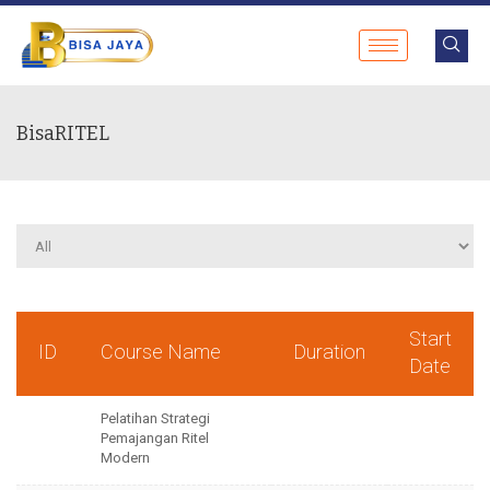
BisaRITEL
Start
ID
Course Name
Duration
Date
Pelatihan Strategi
Pemajangan Ritel
Modern