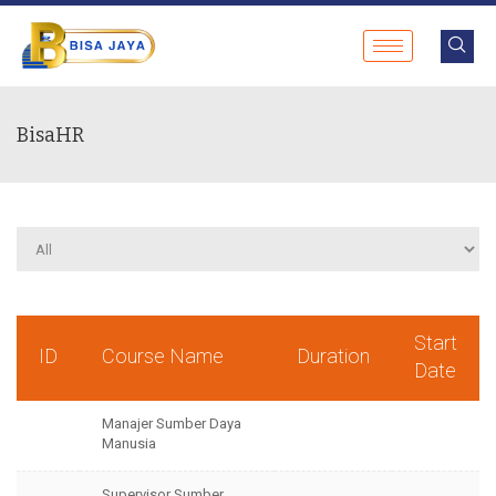
BisaHR
Start
ID
Course Name
Duration
Date
Manajer Sumber Daya
Manusia
Supervisor Sumber