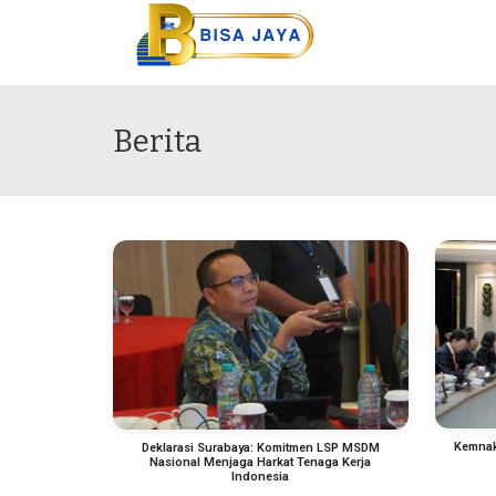
Berita
Kemnak
Deklarasi Surabaya: Komitmen LSP MSDM
Nasional Menjaga Harkat Tenaga Kerja
Indonesia